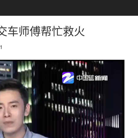
交车师傅帮忙救火
1