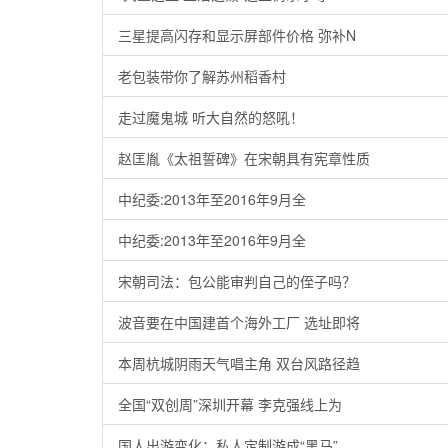
三星提高闪存和显示屏部件价格 弥补N
老包装带你了解苏州稻香村
走过魔鬼城 听大自然的怒吼！
赵匡胤《太祖誓碑》在宋朝具有宪章性质
中纪委:2013年至2016年9月全
中纪委:2013年至2016年9月全
宋朝司法：包公能审判自己的侄子吗？
波音要在中国建首个海外工厂 选址即将
本周杭城阴雨天气唱主角 双台风路径趋
全国“双创周”深圳开幕 李克强线上为
国人出游变化：私人定制游成“黑马”