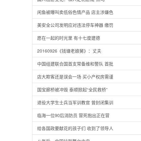
闲鱼被曝叫卖低俗色情产品 店主涉嫌色
美安全公司发明应对违法停车神器 缴罚
愿在一起的时光里 有十七度建德
20160926《钱塘老娘舅》：丈夫
中国组建联合国首支常备维和警队 首批
店大欺客还是误会一场 买小产权房需谨
国宝廊桥被冲毁 泰顺掀起“全民救桥”
退役大学生士兵当军训教官 曾封闭集训
临海一位90后消防员 冒死抱出正在冒
给各国政要献花的孩子们 收到了领导人
八年后，中国站到舞台中央